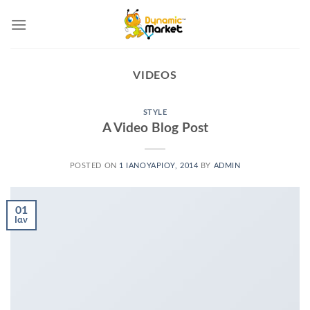
Skip
to
content
VIDEOS
STYLE
A Video Blog Post
POSTED ON
1 ΙΑΝΟΥΑΡΊΟΥ, 2014
BY
ADMIN
01
Ιαν