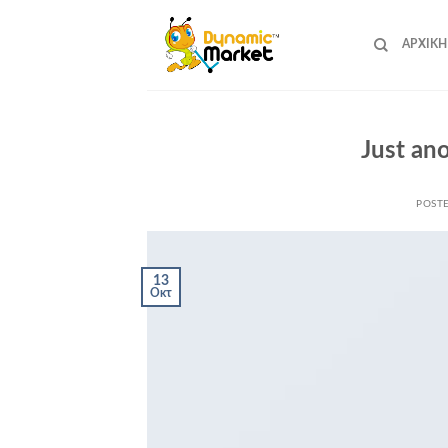
Skip
to
ΑΡΧΙΚΉ
content
Just ano
POST
13
Οκτ