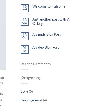
Welcome to Flatsome
19
Νοέ
Just another post with A
13
Οκτ
Gallery
A Simple Blog Post
13
Οκτ
A Video Blog Post
01
Ιαν
Recent Comments
isis
Kατηγορίες
is
it
Style
(5)
 in
ra
Uncategorized
(4)
e