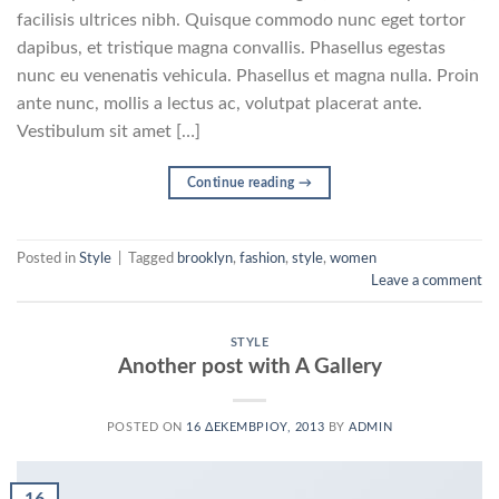
facilisis ultrices nibh. Quisque commodo nunc eget tortor
dapibus, et tristique magna convallis. Phasellus egestas
nunc eu venenatis vehicula. Phasellus et magna nulla. Proin
ante nunc, mollis a lectus ac, volutpat placerat ante.
Vestibulum sit amet […]
Continue reading
→
Posted in
Style
|
Tagged
brooklyn
,
fashion
,
style
,
women
Leave a comment
STYLE
Another post with A Gallery
POSTED ON
16 ΔΕΚΕΜΒΡΊΟΥ, 2013
BY
ADMIN