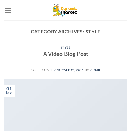
Skip
to
content
CATEGORY ARCHIVES:
STYLE
STYLE
A Video Blog Post
POSTED ON
1 ΙΑΝΟΥΑΡΊΟΥ, 2014
BY
ADMIN
01
Ιαν