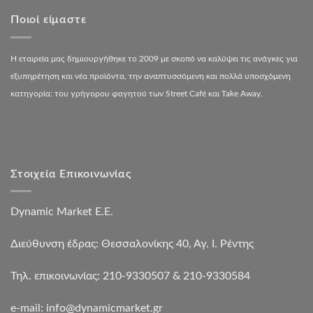
Ποιοί είμαστε
Η εταιρεία μας δημιουργήθηκε το 2009 με σκοπό να καλύψει τις ανάγκες για
εξυπηρέτηση και νέα προϊόντα, την αναπτυσσόμενη και πολλά υποσχόμενη
κατηγορία: του γρήγορου φαγητού των Street Café και Take Away.
Στοιχεία Επικοινωνίας
Dynamic Market Ε.Ε.
Διεύθυνση έδρας: Θεσσαλονίκης 40, Αγ. Ι. Ρέντης
Τηλ. επικοινωνίας: 210-9330507 & 210-9330584
e-mail:
info@dynamicmarket.gr