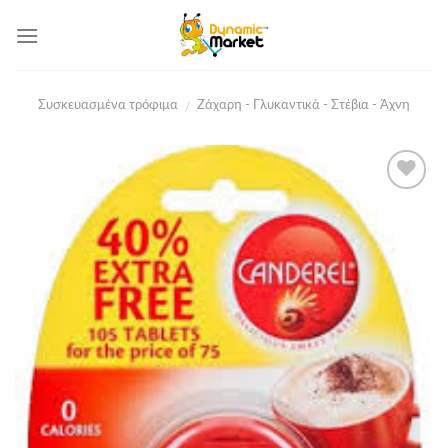
Skip
to
content
Συσκευασμένα τρόφιμα
Ζάχαρη - Γλυκαντικά - Στέβια - Άχνη
/
Add to
Wishlist