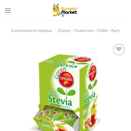
Skip
to
content
Συσκευασμένα τρόφιμα
Ζάχαρη - Γλυκαντικά - Στέβια - Άχνη
/
Add to
Wishlist