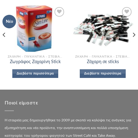
Νέο
Add to
Add to
Wishlist
Wishlist
ΖΆΧΑΡΗ - ΓΛΥΚΑΝΤΙΚΆ - ΣΤΈΒΙΑ - ΆΧΝΗ
ΖΆΧΑΡΗ - ΓΛΥΚΑΝΤΙΚΆ - ΣΤΈΒΙΑ - ΆΧΝΗ
Ζωγράφος Ζαχαρίνη Stick
Ζάχαρη σε sticks
Διαβάστε περισσότερα
Διαβάστε περισσότερα
Ποιοί είμαστε
Η εταιρεία μας δημιουργήθηκε το 2009 με σκοπό να καλύψει τις ανάγκες για
εξυπηρέτηση και νέα προϊόντα, την αναπτυσσόμενη και πολλά υποσχόμενη
κατηγορία: του γρήγορου φαγητού των Street Café και Take Away.