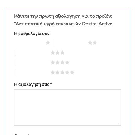
Κάνετε την πρώτη αξιολόγηση για το προϊόν:
“Αντισηπτικό υγρό επιφανειών Destral Active”
Η βαθμολογία σας
1 από 5 αστέρια
2 από 5 αστέρια
3 από 5 αστέρια
4 από 5 αστέρια
5 από 5 αστέρια
Η αξιολόγησή σας
*