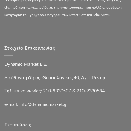
Η εταιρεία μας δημιουργήθηκε το 2009 με σκοπό να καλύψει τις ανάγκες για
εξυπηρέτηση και νέα προϊόντα, την αναπτυσσόμενη και πολλά υποσχόμενη
κατηγορία: του γρήγορου φαγητού των Street Café και Take Away.
Στοιχεία Επικοινωνίας
Dynamic Market Ε.Ε.
Διεύθυνση έδρας: Θεσσαλονίκης 40, Αγ. Ι. Ρέντης
Τηλ. επικοινωνίας: 210-9330507 & 210-9330584
e-mail:
info@dynamicmarket.gr
Εκτυπώσεις