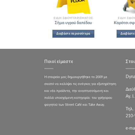
ΣΦΟΥΓΓΑΡΊΣΜΑΤΟΣ
ΕΊΔΗ ΣΦΟΥΓΓΑΡΊΣΜΑΤΟΣ
ΕΊΔΗ ΣΦΟ
σφουγγαρίσματος
Σήμα υγρού δαπέδου
Καρότσι σφ
άστε περισσότερα
Διαβάστε περισσότερα
Διαβάστε
Ποιοί είμαστε
Στοι
Dyna
Η εταιρεία μας δημιουργήθηκε το 2009 με
σκοπό να καλύψει τις ανάγκες για εξυπηρέτηση
Διεύ
και νέα προϊόντα, την αναπτυσσόμενη και
Αγ. Ι
πολλά υποσχόμενη κατηγορία: του γρήγορου
φαγητού των Street Café και Take Away.
Τηλ.
210-
e-ma