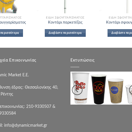
ΥΓΓΑΡΊΣΜΑΤΟΣ
ΕΊΔΗ ΣΦΟΥΓΓΑΡΊΣΜΑΤΟΣ
ΕΊΔΗ ΣΦΟΥΓΓΑ
ουγγαρίσματος
Κοντάρι παρκετέζας
Κοντάρι σφου
 περισσότερα
Διαβάστε περισσότερα
Διαβάστε περ
χεία Επικοινωνίας
Εκτυπώσεις
mic Market Ε.Ε.
θυνση έδρας: Θεσσαλονίκης 40,
. Ρέντης
 επικοινωνίας: 210-9330507 &
9330584
il:
info@dynamicmarket.gr