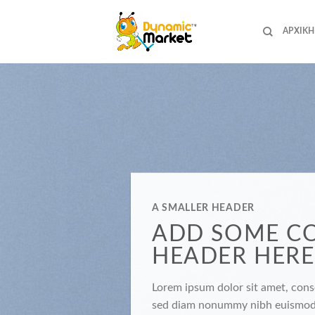
Skip
to
ΑΡΧΙΚΉ
content
A SMALLER HEADER
ADD SOME C
HEADER HERE
Lorem ipsum dolor sit amet, conse
sed diam nonummy nibh euismod t