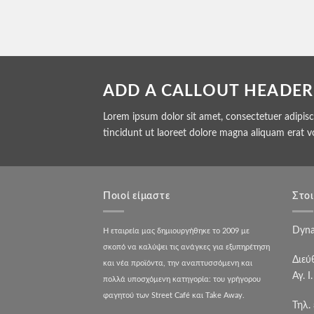
ADD A CALLOUT HEADER
Lorem ipsum dolor sit amet, consectetuer adipis
tincidunt ut laoreet dolore magna aliquam erat v
Ποιοί είμαστε
Στοι
Dyna
Η εταιρεία μας δημιουργήθηκε το 2009 με
σκοπό να καλύψει τις ανάγκες για εξυπηρέτηση
Διεύ
και νέα προϊόντα, την αναπτυσσόμενη και
Αγ. Ι
πολλά υποσχόμενη κατηγορία: του γρήγορου
φαγητού των Street Café και Take Away.
Τηλ.