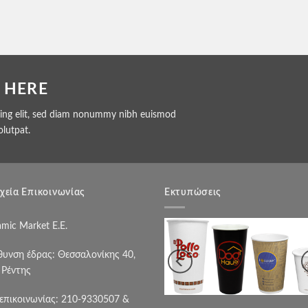
 HERE
cing elit, sed diam nonummy nibh euismod
olutpat.
χεία Επικοινωνίας
Εκτυπώσεις
mic Market Ε.Ε.
θυνση έδρας: Θεσσαλονίκης 40,
. Ρέντης
 επικοινωνίας: 210-9330507 &