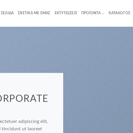
 ΣΕΛΊΔΑ
ΣΧΕΤΙΚΆ ΜΕ ΕΜΆΣ
ΕΚΤΥΠΏΣΕΙΣ
ΠΡΟΪΌΝΤΑ
ΚΑΤΆΛΟΓΟΣ
ORPORATE
ctetuer adipiscing elit,
incidunt ut laoreet