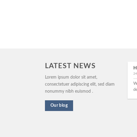
LATEST NEWS
H
11
24
Αυγ
An Amazing responsive
Lorem ipsum dolor sit amet,
and Retina ready theme.
We
consectetuer adipiscing elit, sed diam
de
nonummy nibh euismod .
Lorem ipsum dolor sit amet,
consectetur adipiscing elit. Nam
Our blog
sed eleifend risus, sit amet
porttitor [...]