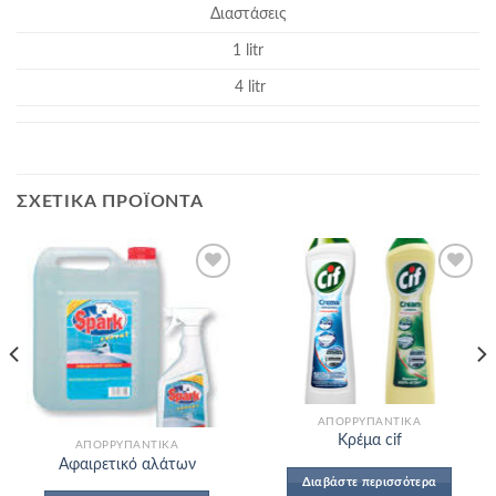
Διαστάσεις
1 litr
4 litr
ΣΧΕΤΙΚΆ ΠΡΟΪΌΝΤΑ
Add to
Add to
Wishlist
Wishlist
ΑΠΟΡΡΥΠΑΝΤΙΚΆ
Κρέμα cif
ΑΠΟΡΡΥΠΑΝΤΙΚΆ
Αφαιρετικό αλάτων
Διαβάστε περισσότερα