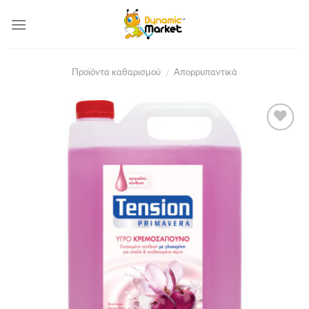
Skip
to
content
Προϊόντα καθαρισμού
Απορρυπαντικά
/
Add to
Wishlist