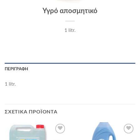
Υγρό αποσμητικό
1 litr.
ΠΕΡΙΓΡΑΦΉ
1 litr.
ΣΧΕΤΙΚΆ ΠΡΟΪΌΝΤΑ