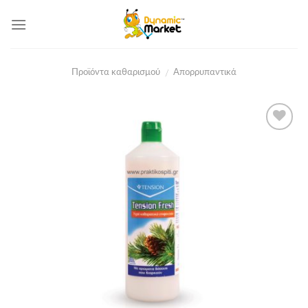
Skip
to
content
Προϊόντα καθαρισμού
Απορρυπαντικά
/
Add to
Wishlist