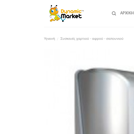
Skip
to
ΑΡΧΙΚΉ
content
Υγιεινή
Συσκευές χαρτιού - αφρού - σαπουνιού
/