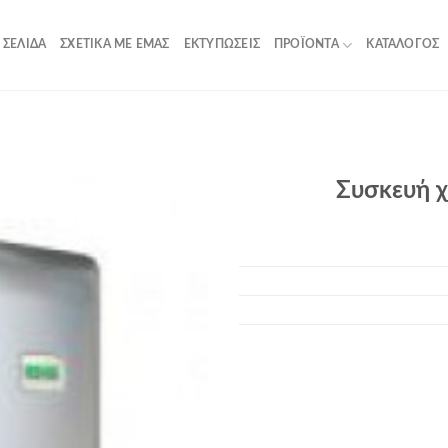
 ΣΕΛΊΔΑ
ΣΧΕΤΙΚΆ ΜΕ ΕΜΆΣ
ΕΚΤΥΠΏΣΕΙΣ
ΠΡΟΪΌΝΤΑ
ΚΑΤΆΛΟΓΟΣ
Συσκευή χ
Add to
Wishlist