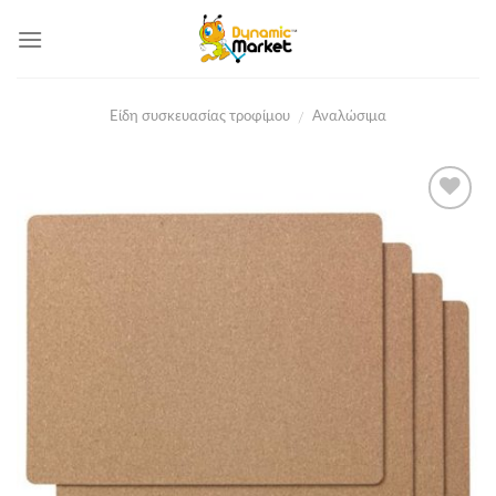
Skip
to
content
Είδη συσκευασίας τροφίμου
Αναλώσιμα
/
Add to
Wishlist