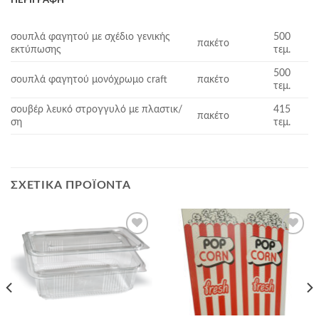
ΠΕΡΙΓΡΑΦΉ
σουπλά φαγητού με σχέδιο γενικής
500
πακέτο
εκτύπωσης
τεμ.
500
σουπλά φαγητού μονόχρωμο craft
πακέτο
τεμ.
σουβέρ λευκό στρογγυλό με πλαστικ/
415
πακέτο
ση
τεμ.
ΣΧΕΤΙΚΆ ΠΡΟΪΌΝΤΑ
Add to
Add to
Wishlist
Wishlist