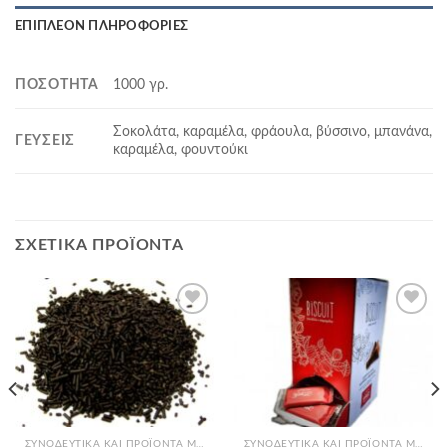
ΕΠΙΠΛΈΟΝ ΠΛΗΡΟΦΟΡΊΕΣ
ΠΟΣΌΤΗΤΑ
1000 γρ.
Σοκολάτα, καραμέλα, φράουλα, βύσσινο, μπανάνα,
ΓΕΎΣΕΙΣ
καραμέλα, φουντούκι
ΣΧΕΤΙΚΆ ΠΡΟΪΌΝΤΑ
Add to
Add to
Wishlist
Wishlist
ΣΥΝΟΔΕΥΤΙΚΆ ΚΑΙ ΠΡΟΪΌΝΤΑ ΜΠΟΥΦΈ
ΣΥΝΟΔΕΥΤΙΚΆ ΚΑΙ ΠΡΟΪΌΝΤΑ ΜΠΟΥΦΈ