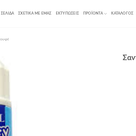
 ΣΕΛΊΔΑ
ΣΧΕΤΙΚΆ ΜΕ ΕΜΆΣ
ΕΚΤΥΠΏΣΕΙΣ
ΠΡΟΪΌΝΤΑ
ΚΑΤΆΛΟΓΟΣ
πουφέ
Σαν
Add to
Wishlist