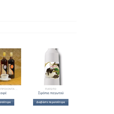
Add to
Add to
Wishlist
Wishlist
ΣΥΝΟΔΕΥΤΙΚΆ ΚΑΙ ΠΡΟΪΌΝΤΑ ΜΠΟΥΦΈ
ΠΑΓΩΤΌ
καφέ
Σιρόπια παγωτού
ισσότερα
Διαβάστε περισσότερα