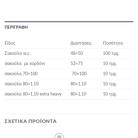
ΠΕΡΙΓΡΑΦΉ
Είδος
Διαστάσεις
Ποσότητα
Σακούλα w.c.
48×50
100 τμχ.
σακούλα με κορδόνι
52×75
10 τμχ.
σακούλα 70×100
70×100
10 τμχ.
σακούλα 80×1,10
80×1,10
10 τμχ.
σακούλα 80×1,10 extra heavy
80×1,10
10 τμχ.
ΣΧΕΤΙΚΆ ΠΡΟΪΌΝΤΑ