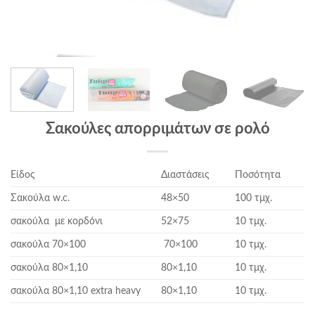
Σακούλες απορριμάτων σε ρολό
Είδος
Διαστάσεις
Ποσότητα
Σακούλα w.c.
48×50
100 τμχ.
σακούλα με κορδόνι
52×75
10 τμχ.
σακούλα 70×100
70×100
10 τμχ.
σακούλα 80×1,10
80×1,10
10 τμχ.
σακούλα 80×1,10 extra heavy
80×1,10
10 τμχ.