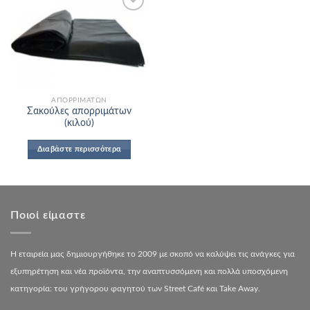
Add to
Wishlist
ΑΠΟΡΡΙΜΆΤΩΝ
Σακούλες απορριμάτων
(κιλού)
Διαβάστε περισσότερα
Ποιοί είμαστε
Η εταιρεία μας δημιουργήθηκε το 2009 με σκοπό να καλύψει τις ανάγκες για
εξυπηρέτηση και νέα προϊόντα, την αναπτυσσόμενη και πολλά υποσχόμενη
κατηγορία: του γρήγορου φαγητού των Street Café και Take Away.