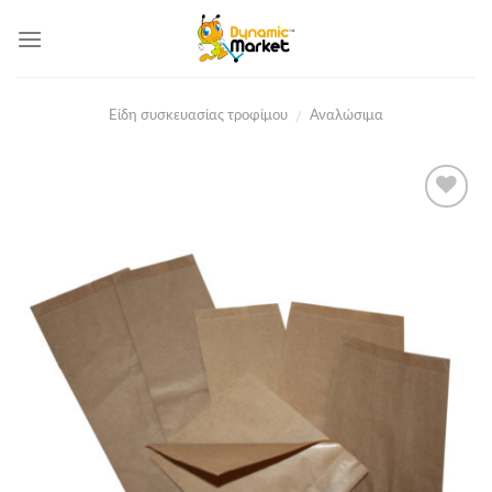
Skip
to
content
Είδη συσκευασίας τροφίμου
Αναλώσιμα
/
Add to
Wishlist