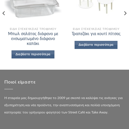
Add to
Add to
Wishlist
Wishlist
ΕΊΔΗ ΣΥΣΚΕΥΑΣΊΑΣ ΤΡΟΦΊΜΟΥ
ΕΊΔΗ ΣΥΣΚΕΥΑΣΊΑΣ ΤΡΟΦΊΜΟΥ
Μπωλ σαλάτας διάφανο με
Τραπεζάκι για κουτί πίτσας
ενσωματωμένο διάφανο
καπάκι
Διαβάστε περισσότερα
Διαβάστε περισσότερα
Ποιοί είμαστε
Η εταιρεία μας δημιουργήθηκε το 2009 με σκοπό να καλύψει τις ανάγκες για
εξυπηρέτηση και νέα προϊόντα, την αναπτυσσόμενη και πολλά υποσχόμενη
κατηγορία: του γρήγορου φαγητού των Street Café και Take Away.