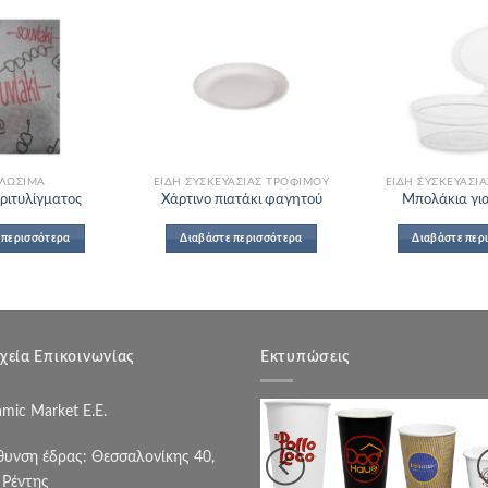
Add to
Add to
Wishlist
Wishlist
ΛΏΣΙΜΑ
ΕΊΔΗ ΣΥΣΚΕΥΑΣΊΑΣ ΤΡΟΦΊΜΟΥ
ΕΊΔΗ ΣΥΣΚΕΥΑΣΊ
ριτυλίγματος
Χάρτινο πιατάκι φαγητού
Μπολάκια για
 περισσότερα
Διαβάστε περισσότερα
Διαβάστε περ
χεία Επικοινωνίας
Εκτυπώσεις
mic Market Ε.Ε.
θυνση έδρας: Θεσσαλονίκης 40,
. Ρέντης