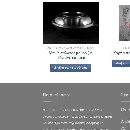
Add to
Add to
Wishlist
Wishlist
ΣΚΕΥΑΣΊΑΣ ΤΡΟΦΊΜΟΥ
ΕΊΔΗ ΣΥΣΚΕΥΑΣΊΑΣ ΤΡΟΦΊΜΟΥ
ΑΝΑ
 αλουμινίου και
Μπωλ σαλάτας μαύρο (με
Χαρτιά πε
καπάκια
διάφανο καπάκι)
Διαβάστε
άστε περισσότερα
Διαβάστε περισσότερα
Ποιοί είμαστε
Στοι
Dyna
Η εταιρεία μας δημιουργήθηκε το 2009 με
σκοπό να καλύψει τις ανάγκες για εξυπηρέτηση
Διεύ
και νέα προϊόντα, την αναπτυσσόμενη και
Αγ. Ι
πολλά υποσχόμενη κατηγορία: του γρήγορου