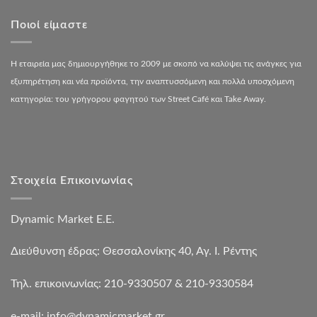
Ποιοί είμαστε
Η εταιρεία μας δημιουργήθηκε το 2009 με σκοπό να καλύψει τις ανάγκες για
εξυπηρέτηση και νέα προϊόντα, την αναπτυσσόμενη και πολλά υποσχόμενη
κατηγορία: του γρήγορου φαγητού των Street Café και Take Away.
Στοιχεία Επικοινωνίας
Dynamic Market Ε.Ε.
Διεύθυνση έδρας: Θεσσαλονίκης 40, Αγ. Ι. Ρέντης
Τηλ. επικοινωνίας: 210-9330507 & 210-9330584
e-mail:
info@dynamicmarket.gr