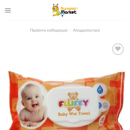
Skip
to
content
Προϊόντα καθαρισμού
Απορρυπαντικά
/
Add to
Wishlist