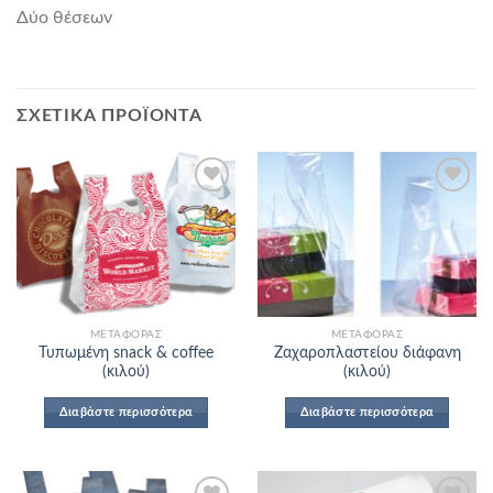
Δύο θέσεων
ΣΧΕΤΙΚΆ ΠΡΟΪΌΝΤΑ
Add to
Add to
Wishlist
Wishlist
ΜΕΤΑΦΟΡΆΣ
ΜΕΤΑΦΟΡΆΣ
Τυπωμένη snack & coffee
Ζαχαροπλαστείου διάφανη
(κιλού)
(κιλού)
Διαβάστε περισσότερα
Διαβάστε περισσότερα