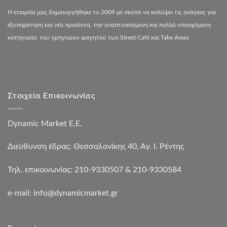
Η εταιρεία μας δημιουργήθηκε το 2009 με σκοπό να καλύψει τις ανάγκες για
εξυπηρέτηση και νέα προϊόντα, την αναπτυσσόμενη και πολλά υποσχόμενη
κατηγορία: του γρήγορου φαγητού των Street Café και Take Away.
Στοιχεία Επικοινωνίας
Dynamic Market Ε.Ε.
Διεύθυνση έδρας: Θεσσαλονίκης 40, Αγ. Ι. Ρέντης
Τηλ. επικοινωνίας: 210-9330507 & 210-9330584
e-mail:
info@dynamicmarket.gr