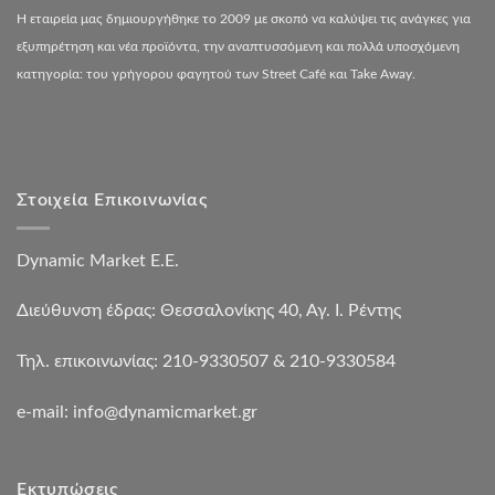
Η εταιρεία μας δημιουργήθηκε το 2009 με σκοπό να καλύψει τις ανάγκες για
εξυπηρέτηση και νέα προϊόντα, την αναπτυσσόμενη και πολλά υποσχόμενη
κατηγορία: του γρήγορου φαγητού των Street Café και Take Away.
Στοιχεία Επικοινωνίας
Dynamic Market Ε.Ε.
Διεύθυνση έδρας: Θεσσαλονίκης 40, Αγ. Ι. Ρέντης
Τηλ. επικοινωνίας: 210-9330507 & 210-9330584
e-mail:
info@dynamicmarket.gr
Εκτυπώσεις