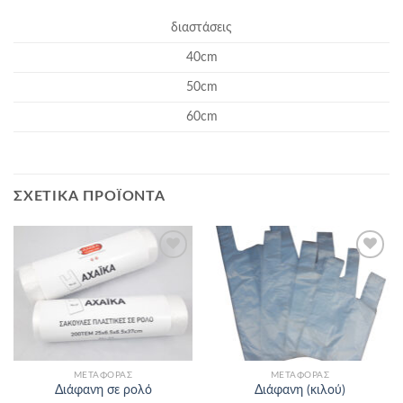
διαστάσεις
40cm
50cm
60cm
ΣΧΕΤΙΚΆ ΠΡΟΪΌΝΤΑ
Add to
Add to
Wishlist
Wishlist
ΜΕΤΑΦΟΡΆΣ
ΜΕΤΑΦΟΡΆΣ
Διάφανη σε ρολό
Διάφανη (κιλού)