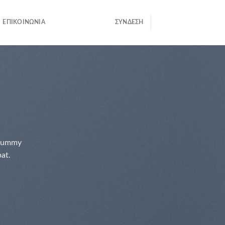
ΕΠΙΚΟΙΝΩΝΊΑ
ΣΎΝΔΕΣΗ
onummy
pat.