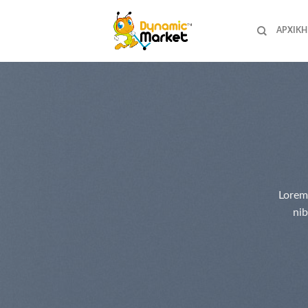
Skip
to
ΑΡΧΙΚΉ
content
Lorem
nib