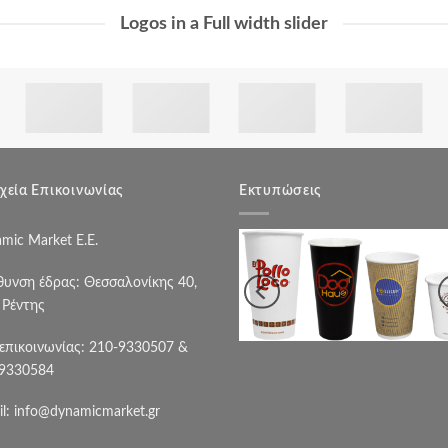
Logos in a Full width slider
χεία Επικοινωνίας
Εκτυπώσεις
mic Market Ε.Ε.
θυνση έδρας: Θεσσαλονίκης 40,
. Ρέντης
 επικοινωνίας: 210-9330507 &
9330584
il:
info@dynamicmarket.gr