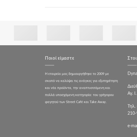
Ποιοί είμαστε
Στοι
Dyna
Η εταιρεία μας δημιουργήθηκε το 2009 με
σκοπό να καλύψει τις ανάγκες για εξυπηρέτηση
Διεύ
και νέα προϊόντα, την αναπτυσσόμενη και
Αγ. Ι
πολλά υποσχόμενη κατηγορία: του γρήγορου
φαγητού των Street Café και Take Away.
Τηλ.
210-
e-ma