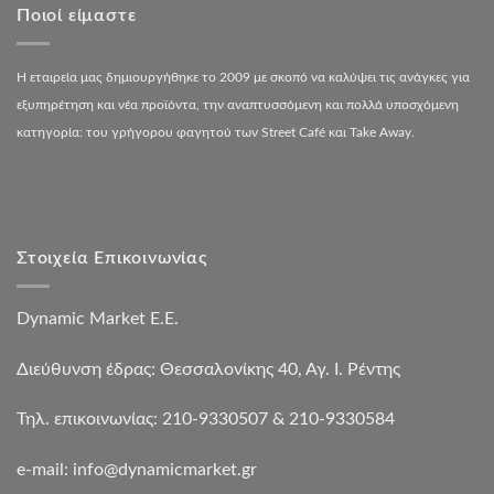
Ποιοί είμαστε
Η εταιρεία μας δημιουργήθηκε το 2009 με σκοπό να καλύψει τις ανάγκες για
εξυπηρέτηση και νέα προϊόντα, την αναπτυσσόμενη και πολλά υποσχόμενη
κατηγορία: του γρήγορου φαγητού των Street Café και Take Away.
Στοιχεία Επικοινωνίας
Dynamic Market Ε.Ε.
Διεύθυνση έδρας: Θεσσαλονίκης 40, Αγ. Ι. Ρέντης
Τηλ. επικοινωνίας: 210-9330507 & 210-9330584
e-mail:
info@dynamicmarket.gr