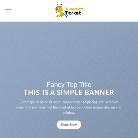
Skip
to
content
Fancy Top Title
THIS IS A SIMPLE BANNER
Lorem ipsum dolor sit amet, consectetuer adipiscing elit, sed diam
nonummy nibh euismod tincidunt ut laoreet dolore magna aliquam erat
volutpat.
Shop Now