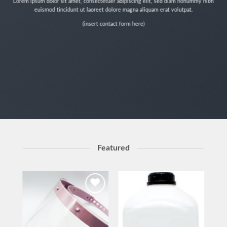
Lorem ipsum dolor sit amet, consectetuer adipiscing elit, sed diam nonummy nibh
euismod tincidunt ut laoreet dolore magna aliquam erat volutpat.
(insert contact form here)
Featured
to
Add to
Add to