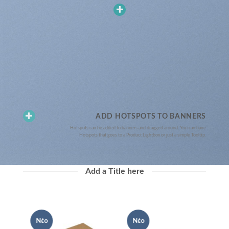
ADD HOTSPOTS TO BANNERS
Hotspots can be added to banners and dragged around. You can have
Hotspots that goes to a Product Lightbox or just a simple Tooltip.
Add a Title here
Νέο
Νέο